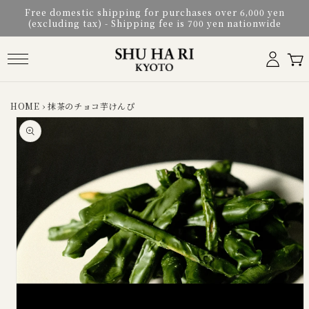
Skip to
Free domestic shipping for purchases over 6,000 yen
content
(excluding tax) - Shipping fee is 700 yen nationwide
Log
Cart
in
HOME
›
抹茶のチョコ芋けんぴ
Skip to
product
information