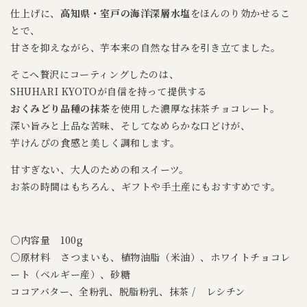
ぴ
ぴ
仕上げに、
高知県・室戸の海洋深層水塩
をほんのり効かせるこ
とで、
甘さを抑えながら、芋本来の自然な甘みを引き立てました。
そこへ贅沢にコーティングしたのは、
SHUHARI KYOTOが自信を持って提供する
おくみどり品種の抹茶
を使用した濃厚な抹茶チョコレート。
深い旨みと上品な苦味、そしてなめらかな口どけが、
芋けんぴの食感と美しく調和します。
甘すぎない、大人のための和スイーツ。
お茶の時間はもちろん、ギフトや手土産にもおすすめです。
○内容量 100g
○原材料 さつまいも、植物油脂（米油）、ホワイトチョコレ
ート（ベルギー産）、砂糖
ココアバター、全粉乳、脱脂粉乳、抹茶 / レシチン