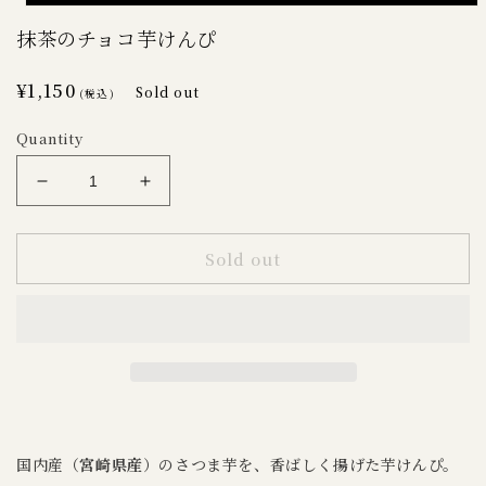
Open
media
抹茶のチョコ芋けんぴ
1
in
modal
Regular
¥1,150
Sold out
(税込)
price
Quantity
Decrease
Increase
quantity
quantity
for
for
Sold out
抹
抹
茶
茶
の
の
チ
チ
ョ
ョ
コ
コ
芋
芋
け
け
国内産（
宮崎県産
）のさつま芋を、香ばしく揚げた芋けんぴ。
ん
ん